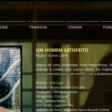
HOME
TRAVESSIA
CINEMA
FOR
UM HOMEM SATISFEITO
Ficção / 16 min / 2015
Depois de uma inesperada noite maravilhosa, N
vivencia a cidade com outros olhos. No traje
sentimento vivo entra em conflito com a dinâmica 
Roteiro – Cris Lyra
Direção – Bruno Cucio e Cris Lyra
Produção – Fernando Chiari
Fotografia – Cris Lyra
Arte – Renata Bosco
Som direto – Laurent Mis
Desenho de Som – Mauricio Zani e Ricardo Zollner